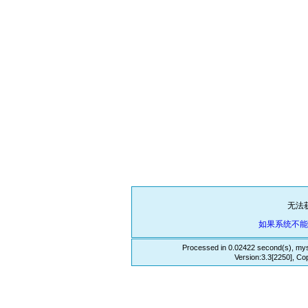
无法
如果系统不
Processed in 0.02422 second(s), mys
Version:3.3[2250], Co