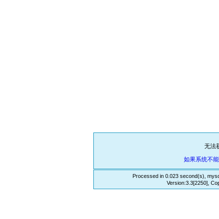
无法
如果系统不
Processed in 0.023 second(s), mysq
Version:3.3[2250], Co