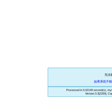
无法
如果系统不
Processed in 0.02149 second(s), mys
Version:3.3[2250], Co